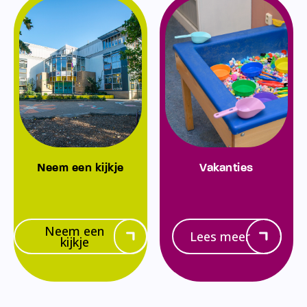
Neem een kijkje
Vakanties
Neem een
Lees meer
kijkje