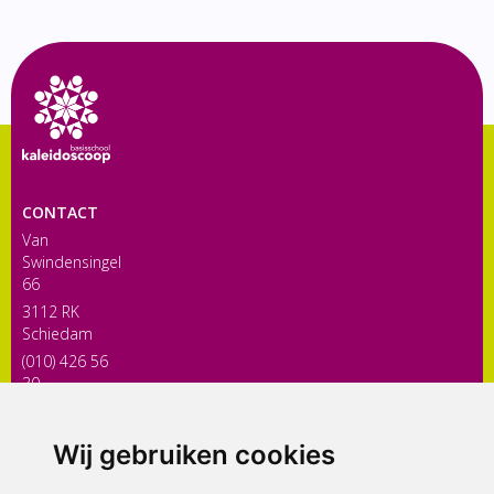
CONTACT
Van
Swindensingel
66
3112 RK
Schiedam
(010) 426 56
30
directiekaleidoscoop@siko.nl
Wij gebruiken cookies
ONDERDEEL VAN