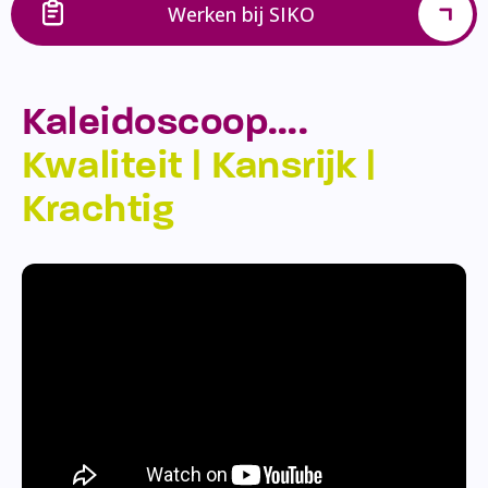
Werken bij SIKO
Kaleidoscoop….
Kwaliteit | Kansrijk |
Krachtig