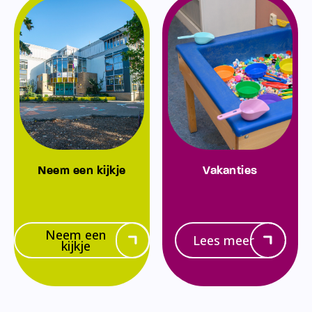
Neem een kijkje
Vakanties
Neem een
Lees meer
kijkje