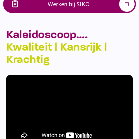
Werken bij SIKO
Kaleidoscoop….
Kwaliteit | Kansrijk |
Krachtig