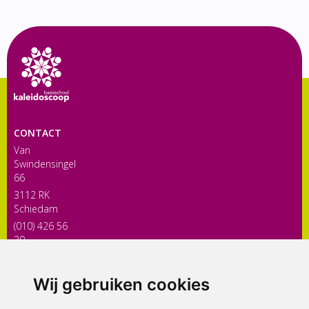
CONTACT
Van
Swindensingel
66
3112 RK
Schiedam
(010) 426 56
30
directiekaleidoscoop@siko.nl
Wij gebruiken cookies
ONDERDEEL VAN