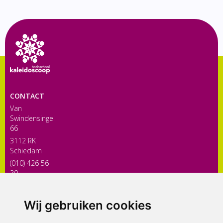
CONTACT
Van
Swindensingel
66
3112 RK
Schiedam
(010) 426 56
30
directiekaleidoscoop@siko.nl
Wij gebruiken cookies
ONDERDEEL VAN