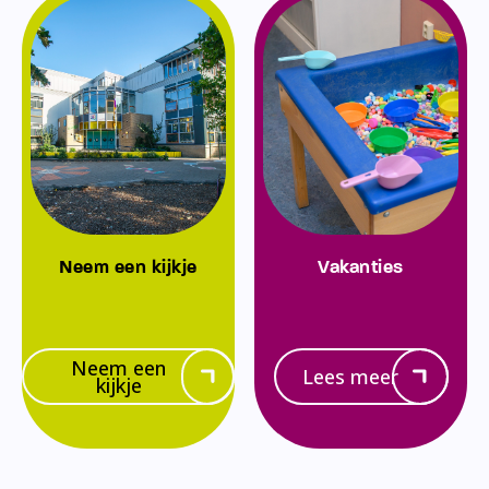
Neem een kijkje
Vakanties
Neem een
Lees meer
kijkje