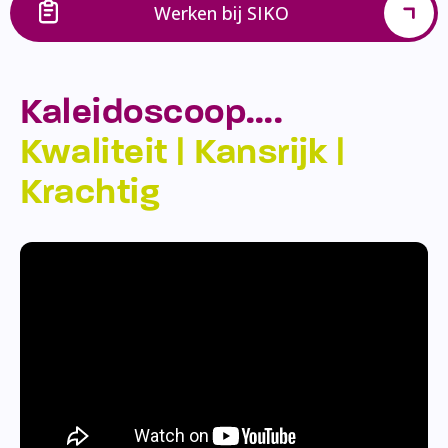
Werken bij SIKO
Kaleidoscoop….
Kwaliteit | Kansrijk |
Krachtig