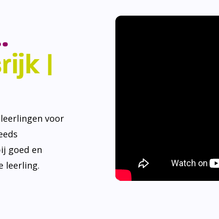
.
ijk |
eerlingen voor
teeds
ij goed en
 leerling.