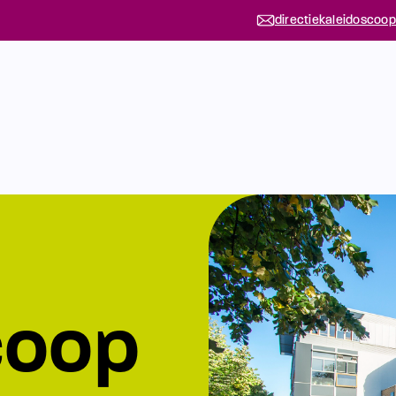
directiekaleidoscoop
coop