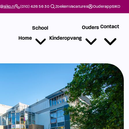
@siko.nl
(010) 426 56 30
Zoeken
Vacatures
Ouderapp
SIKO
Contact
Ouders
School
Home
Kinderopvang