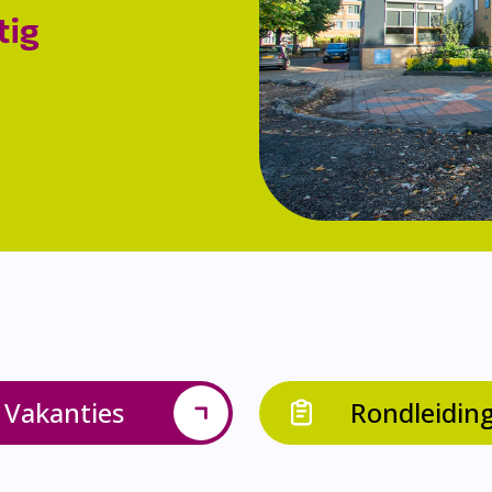
tig
Vakanties
Rondleidin