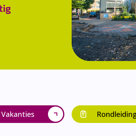
tig
Vakanties
Rondleidin