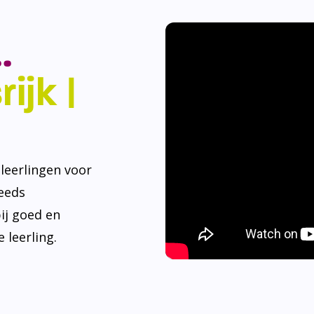
.
ijk |
eerlingen voor
teeds
ij goed en
 leerling.