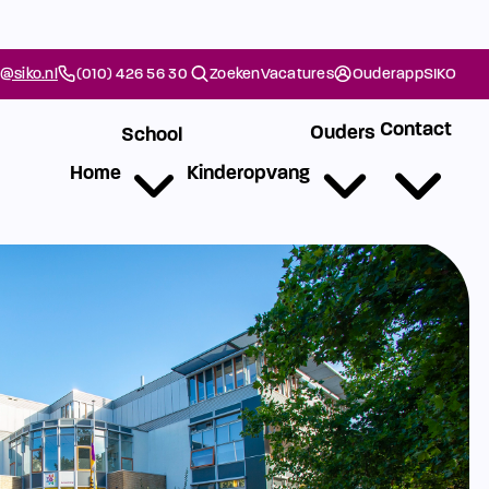
@siko.nl
(010) 426 56 30
Zoeken
Vacatures
Ouderapp
SIKO
Contact
Ouders
School
Home
Kinderopvang