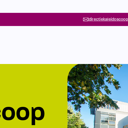
directiekaleidoscoop
coop