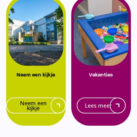
Neem een kijkje
Vakanties
Neem een
Lees meer
kijkje