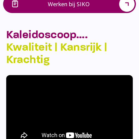
Werken bij SIKO
Kaleidoscoop….
Kwaliteit | Kansrijk |
Krachtig