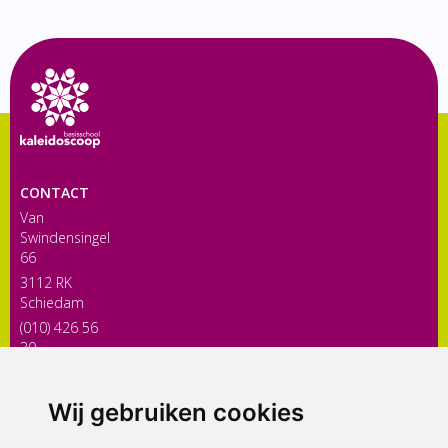
CONTACT
Van
Swindensingel
66
3112 RK
Schiedam
(010) 426 56
30
directiekaleidoscoop@siko.nl
Wij gebruiken cookies
ONDERDEEL VAN