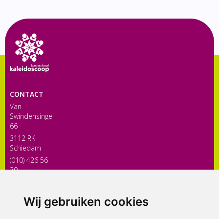
CONTACT
Van
Swindensingel
66
3112 RK
Schiedam
(010) 426 56
30
directiekaleidoscoop@siko.nl
Wij gebruiken cookies
ONDERDEEL VAN