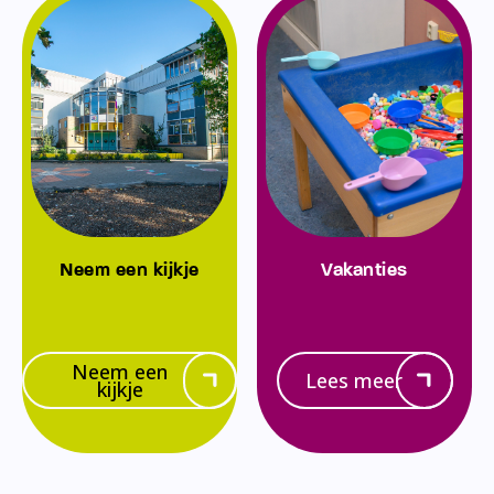
Neem een kijkje
Vakanties
Neem een
Lees meer
kijkje