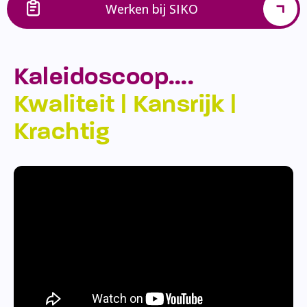
Werken bij SIKO
Kaleidoscoop….
Kwaliteit | Kansrijk |
Krachtig