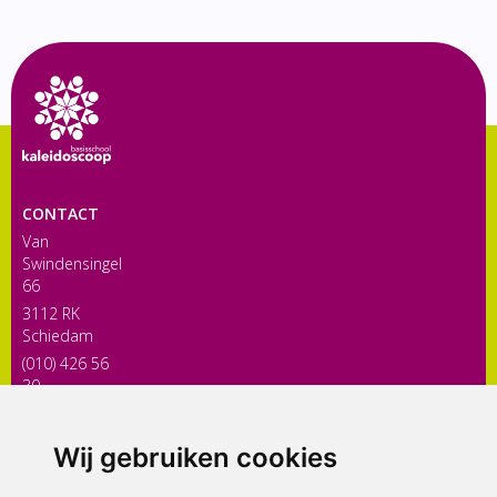
CONTACT
Van
Swindensingel
66
3112 RK
Schiedam
(010) 426 56
30
directiekaleidoscoop@siko.nl
Wij gebruiken cookies
ONDERDEEL VAN