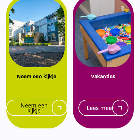
Neem een kijkje
Vakanties
Neem een
Lees meer
kijkje