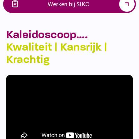
Werken bij SIKO
Kaleidoscoop….
Kwaliteit | Kansrijk |
Krachtig