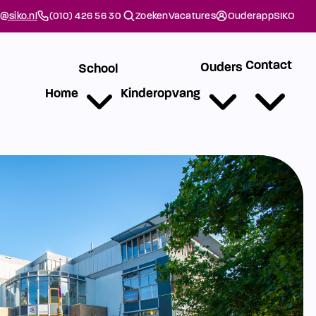
@siko.nl
(010) 426 56 30
Zoeken
Vacatures
Ouderapp
SIKO
Contact
Ouders
School
Home
Kinderopvang