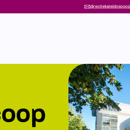
directiekaleidoscoop
coop