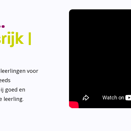
.
ijk |
eerlingen voor
teeds
ij goed en
 leerling.