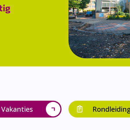
tig
Vakanties
Rondleidin