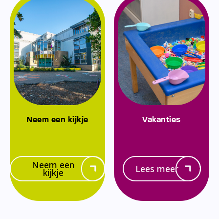
Neem een kijkje
Vakanties
Neem een
Lees meer
kijkje