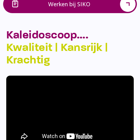
Werken bij SIKO
Kaleidoscoop….
Kwaliteit | Kansrijk |
Krachtig