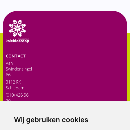
CONTACT
Van
Swindensingel
66
3112 RK
Schiedam
(010) 426 56
30
directiekaleidoscoop@siko.nl
Wij gebruiken cookies
ONDERDEEL VAN