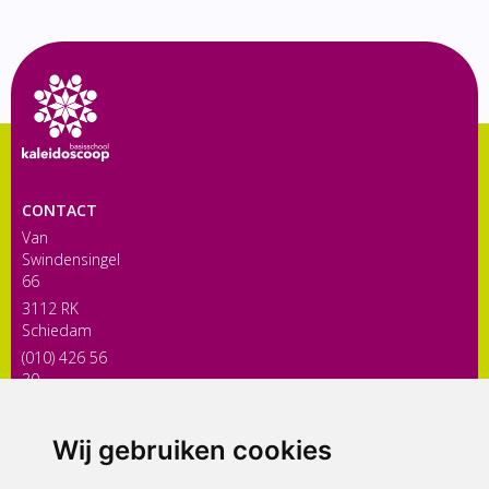
CONTACT
Van
Swindensingel
66
3112 RK
Schiedam
(010) 426 56
30
directiekaleidoscoop@siko.nl
Wij gebruiken cookies
ONDERDEEL VAN