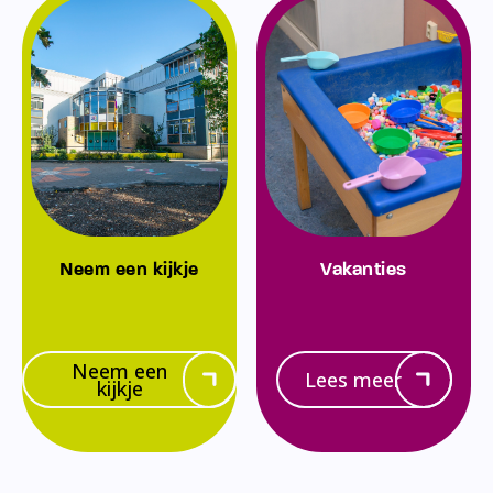
Neem een kijkje
Vakanties
Neem een
Lees meer
kijkje