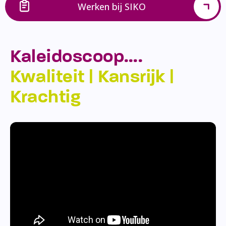
Werken bij SIKO
Kaleidoscoop….
Kwaliteit | Kansrijk |
Krachtig