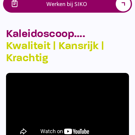
Werken bij SIKO
Kaleidoscoop….
Kwaliteit | Kansrijk |
Krachtig