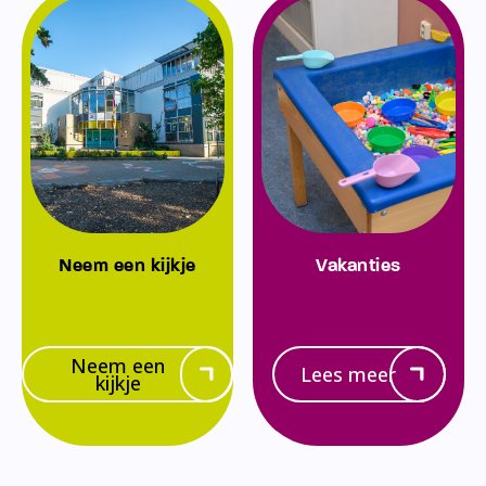
Neem een kijkje
Vakanties
Neem een
Lees meer
kijkje