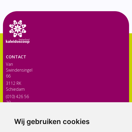
CONTACT
Van
Swindensingel
66
3112 RK
Schiedam
(010) 426 56
30
directiekaleidoscoop@siko.nl
Wij gebruiken cookies
ONDERDEEL VAN