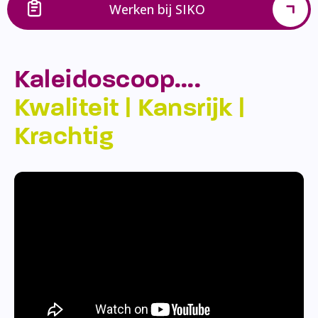
Werken bij SIKO
Kaleidoscoop….
Kwaliteit | Kansrijk |
Krachtig