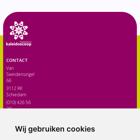
CONTACT
Van
Swindensingel
66
3112 RK
Schiedam
(010) 426 56
30
directiekaleidoscoop@siko.nl
Wij gebruiken cookies
ONDERDEEL VAN