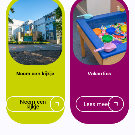
Neem een kijkje
Vakanties
Neem een
Lees meer
kijkje