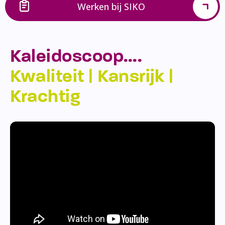
Werken bij SIKO
Kaleidoscoop….
Kwaliteit | Kansrijk |
Krachtig