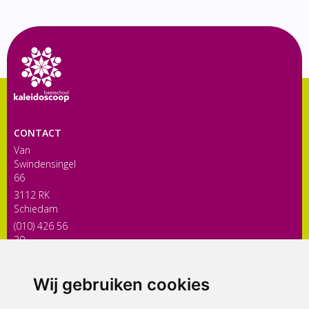
CONTACT
Van
Swindensingel
66
3112 RK
Schiedam
(010) 426 56
30
directiekaleidoscoop@siko.nl
Wij gebruiken cookies
ONDERDEEL VAN