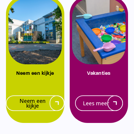
Neem een kijkje
Vakanties
Neem een
Lees meer
kijkje