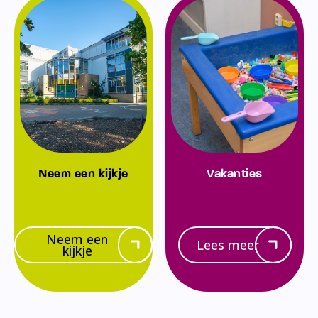
Neem een kijkje
Vakanties
Neem een
Lees meer
kijkje