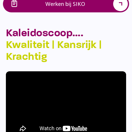
Werken bij SIKO
Kaleidoscoop….
Kwaliteit | Kansrijk |
Krachtig