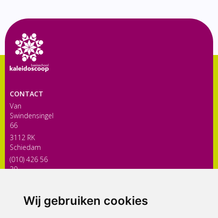
CONTACT
Van
Swindensingel
66
3112 RK
Schiedam
(010) 426 56
30
directiekaleidoscoop@siko.nl
Wij gebruiken cookies
ONDERDEEL VAN