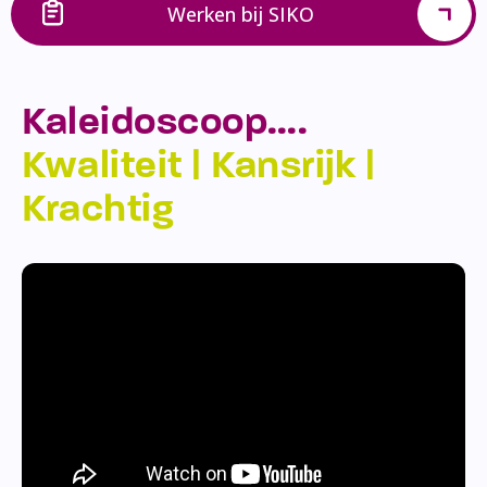
Werken bij SIKO
Kaleidoscoop….
Kwaliteit | Kansrijk |
Krachtig