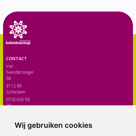
CONTACT
Van
Swindensingel
66
3112 RK
Schiedam
(010) 426 56
30
directiekaleidoscoop@siko.nl
Wij gebruiken cookies
ONDERDEEL VAN