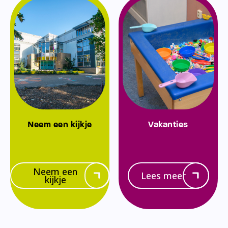
Neem een kijkje
Vakanties
Neem een
Lees meer
kijkje