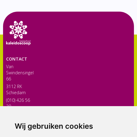
CONTACT
Van
Swindensingel
66
3112 RK
Schiedam
(010) 426 56
30
directiekaleidoscoop@siko.nl
Wij gebruiken cookies
ONDERDEEL VAN