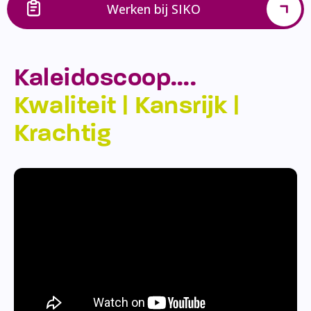
Werken bij SIKO
Kaleidoscoop….
Kwaliteit | Kansrijk |
Krachtig