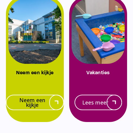
Neem een kijkje
Vakanties
Neem een
Lees meer
kijkje