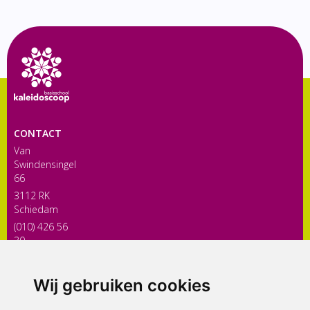
CONTACT
Van
Swindensingel
66
3112 RK
Schiedam
(010) 426 56
30
directiekaleidoscoop@siko.nl
Wij gebruiken cookies
ONDERDEEL VAN