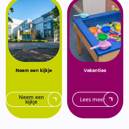
Neem een kijkje
Vakanties
Neem een
Lees meer
kijkje