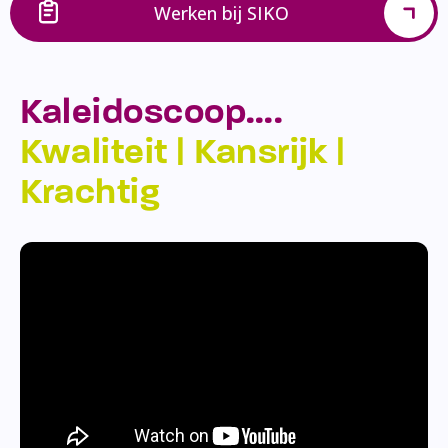
Werken bij SIKO
Kaleidoscoop….
Kwaliteit | Kansrijk |
Krachtig