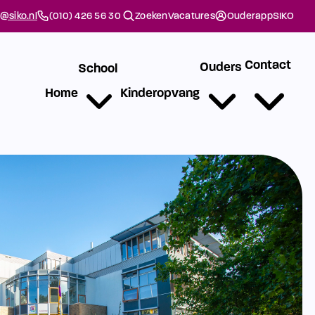
@siko.nl
(010) 426 56 30
Zoeken
Vacatures
Ouderapp
SIKO
Contact
Ouders
School
Home
Kinderopvang