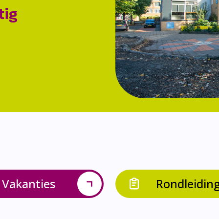
tig
Vakanties
Rondleidin