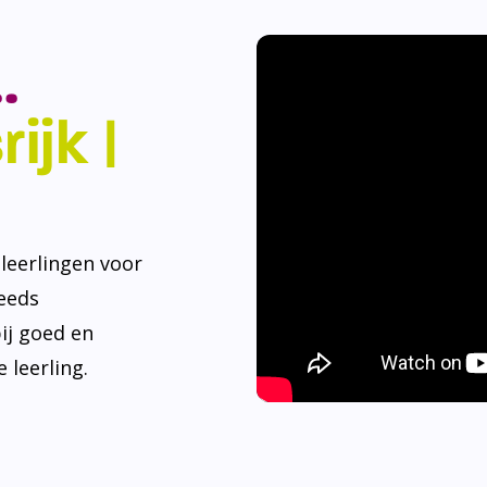
.
ijk |
eerlingen voor
teeds
ij goed en
 leerling.