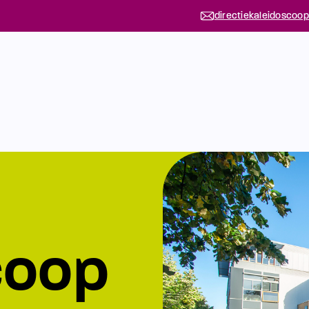
directiekaleidoscoop
coop