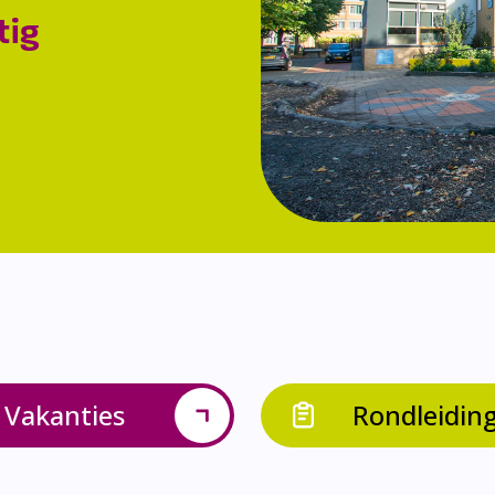
tig
Vakanties
Rondleidin