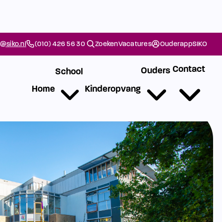
@siko.nl
(010) 426 56 30
Zoeken
Vacatures
Ouderapp
SIKO
Contact
Ouders
School
Home
Kinderopvang