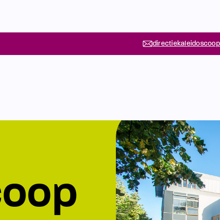
directiekaleidoscoop
coop