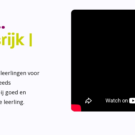
.
ijk |
eerlingen voor
teeds
ij goed en
 leerling.