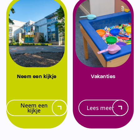
Neem een kijkje
Vakanties
Neem een
Lees meer
kijkje