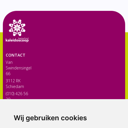
CONTACT
Van
Swindensingel
66
3112 RK
Schiedam
(010) 426 56
30
directiekaleidoscoop@siko.nl
Wij gebruiken cookies
ONDERDEEL VAN