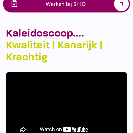
Werken bij SIKO
Kaleidoscoop….
Kwaliteit | Kansrijk |
Krachtig