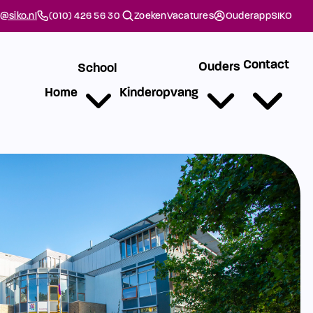
@siko.nl
(010) 426 56 30
Zoeken
Vacatures
Ouderapp
SIKO
Contact
Ouders
School
Home
Kinderopvang