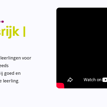
.
ijk |
eerlingen voor
teeds
ij goed en
 leerling.