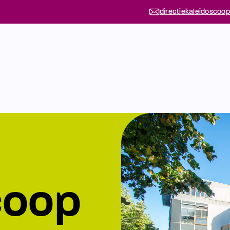
directiekaleidoscoop
coop