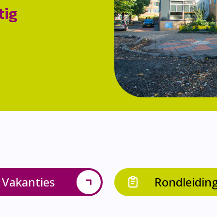
tig
Vakanties
Rondleidin