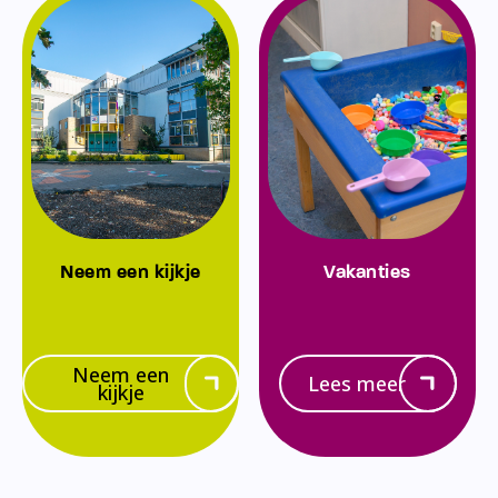
Neem een kijkje
Vakanties
Neem een
Lees meer
kijkje