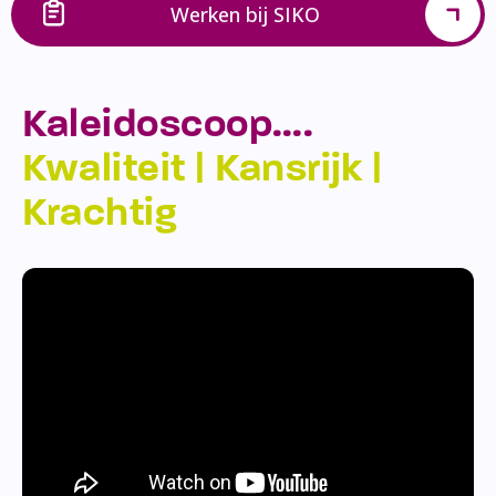
Werken bij SIKO
Kaleidoscoop….
Kwaliteit | Kansrijk |
Krachtig