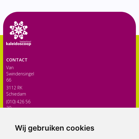
CONTACT
Van
Swindensingel
66
3112 RK
Schiedam
(010) 426 56
30
directiekaleidoscoop@siko.nl
Wij gebruiken cookies
ONDERDEEL VAN