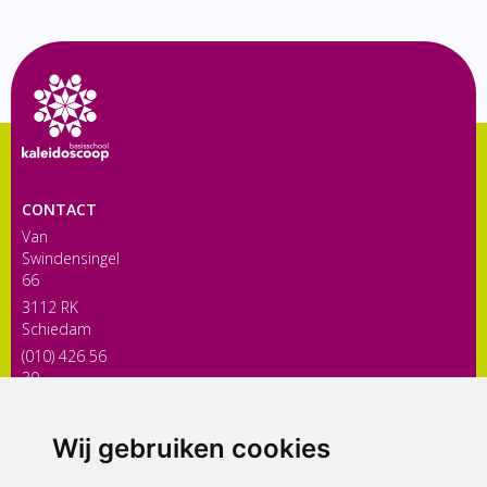
CONTACT
Van
Swindensingel
66
3112 RK
Schiedam
(010) 426 56
30
directiekaleidoscoop@siko.nl
Wij gebruiken cookies
ONDERDEEL VAN