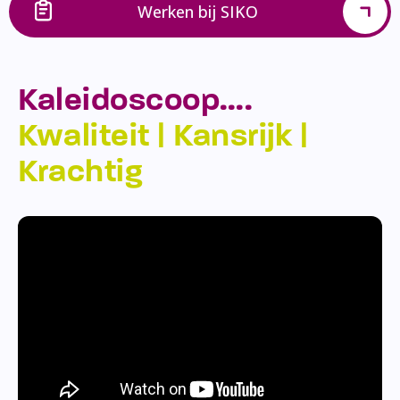
Werken bij SIKO
Kaleidoscoop….
Kwaliteit | Kansrijk |
Krachtig