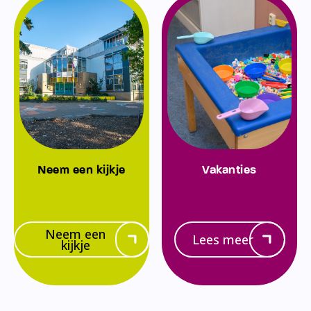
Neem een kijkje
Vakanties
Neem een
Lees meer
kijkje