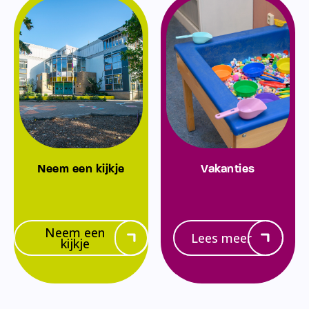
Neem een kijkje
Vakanties
Neem een
Lees meer
kijkje