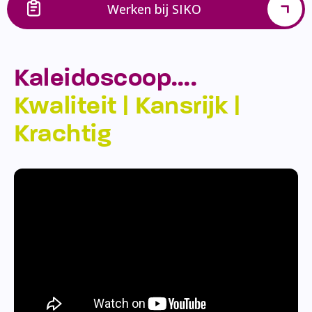
Werken bij SIKO
Kaleidoscoop….
Kwaliteit | Kansrijk |
Krachtig