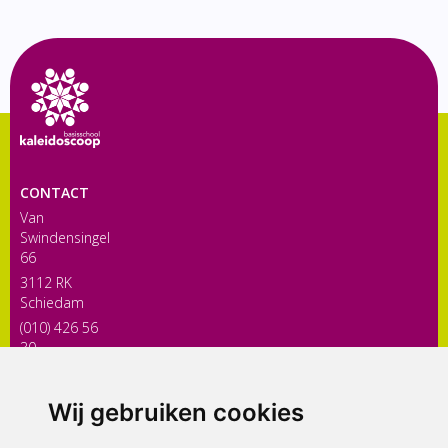
CONTACT
Van
Swindensingel
66
3112 RK
Schiedam
(010) 426 56
30
directiekaleidoscoop@siko.nl
Wij gebruiken cookies
ONDERDEEL VAN