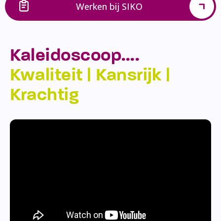
Werken bij SIKO
Kaleidoscoop….
Kwaliteit | Kansrijk |
Krachtig