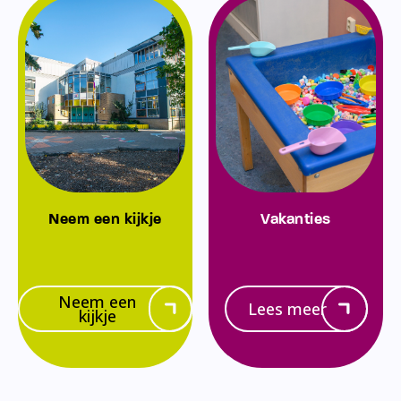
Neem een kijkje
Vakanties
Neem een
Lees meer
kijkje