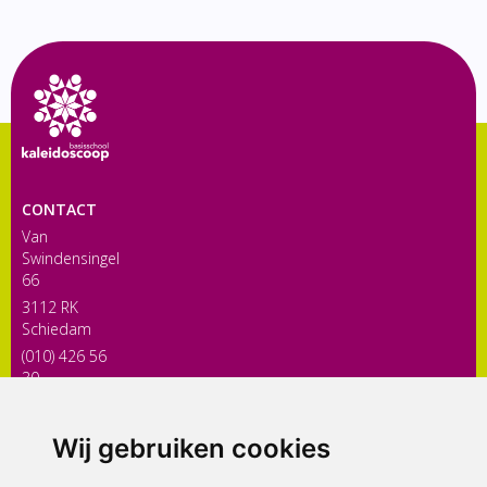
CONTACT
Van
Swindensingel
66
3112 RK
Schiedam
(010) 426 56
30
directiekaleidoscoop@siko.nl
Wij gebruiken cookies
ONDERDEEL VAN