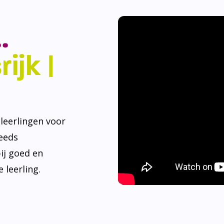
.
ijk |
eerlingen voor
teeds
ij goed en
 leerling.