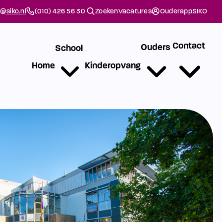
@siko.nl
(010) 426 56 30
Zoeken
Vacatures
Ouderapp
SIKO
Contact
Ouders
School
Home
Kinderopvang