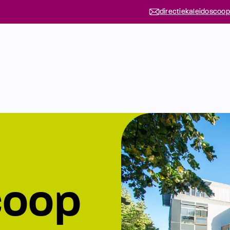
directiekaleidoscoop
coop