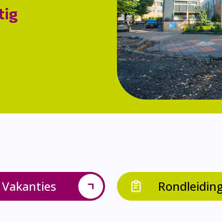
tig
Vakanties
Rondleidin