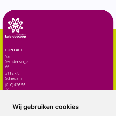
CONTACT
Van
Swindensingel
66
3112 RK
Schiedam
(010) 426 56
30
directiekaleidoscoop@siko.nl
Wij gebruiken cookies
ONDERDEEL VAN