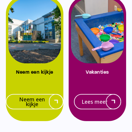
Neem een kijkje
Vakanties
Neem een
Lees meer
kijkje