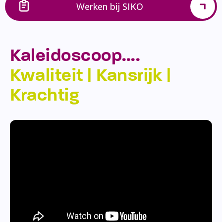
Werken bij SIKO
Kaleidoscoop….
Kwaliteit | Kansrijk |
Krachtig