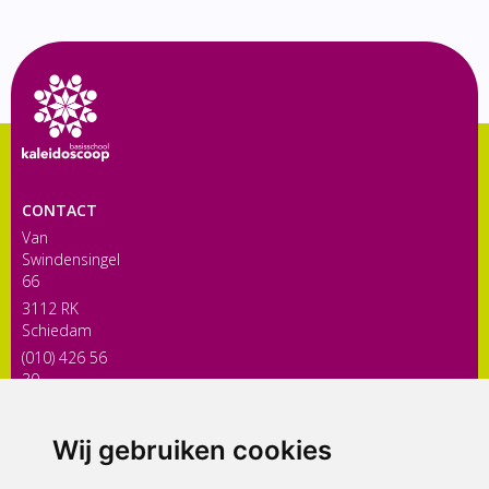
CONTACT
Van
Swindensingel
66
3112 RK
Schiedam
(010) 426 56
30
directiekaleidoscoop@siko.nl
Wij gebruiken cookies
ONDERDEEL VAN