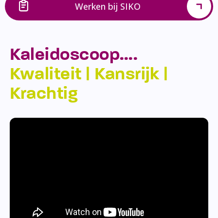
Werken bij SIKO
Kaleidoscoop….
Kwaliteit | Kansrijk |
Krachtig