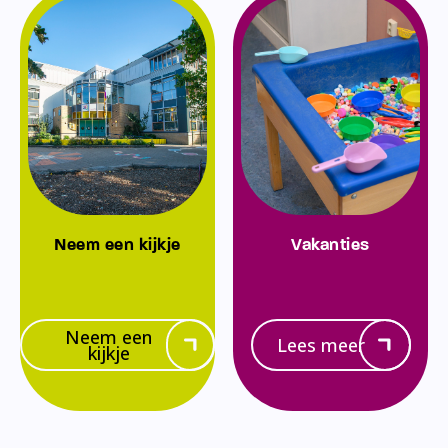
Neem een kijkje
Vakanties
Neem een
Lees meer
kijkje