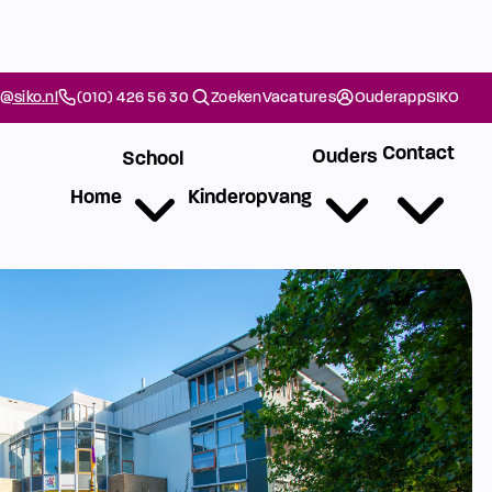
@siko.nl
(010) 426 56 30
Zoeken
Vacatures
Ouderapp
SIKO
Contact
Ouders
School
Home
Kinderopvang