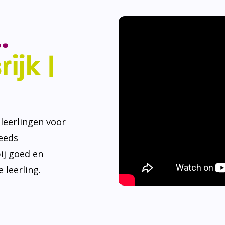
.
ijk |
eerlingen voor
teeds
ij goed en
 leerling.