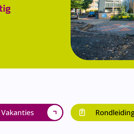
tig
Vakanties
Rondleidin