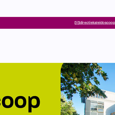
directiekaleidoscoop
coop