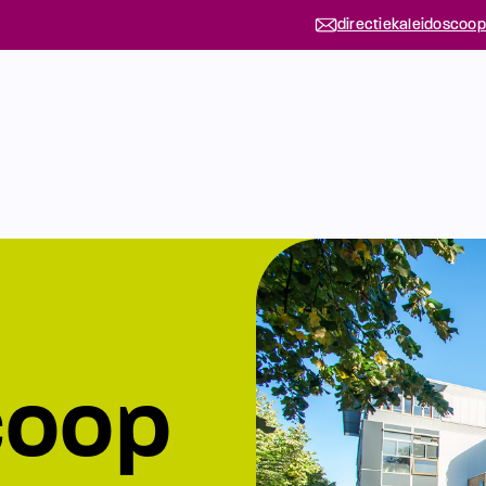
directiekaleidoscoop
coop