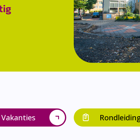
tig
Vakanties
Rondleidin