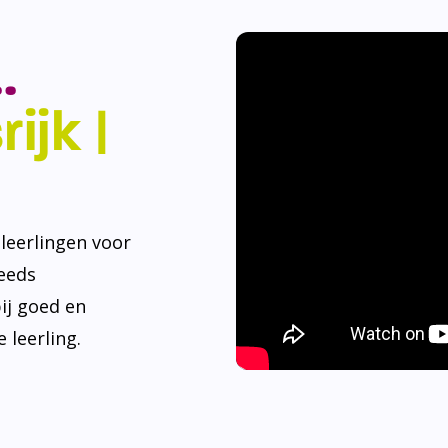
.
ijk |
eerlingen voor
teeds
ij goed en
 leerling.