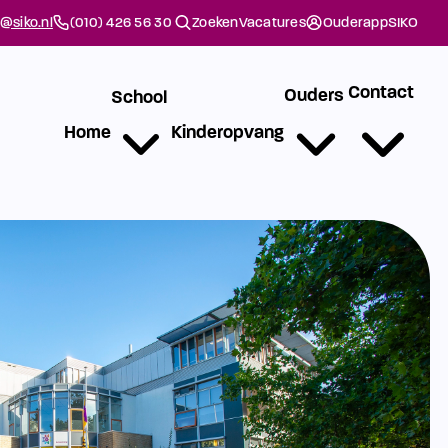
@siko.nl
(010) 426 56 30
Zoeken
Vacatures
Ouderapp
SIKO
Contact
Ouders
School
Home
Kinderopvang