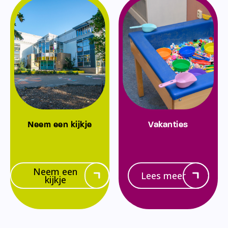
Neem een kijkje
Vakanties
Neem een
Lees meer
kijkje