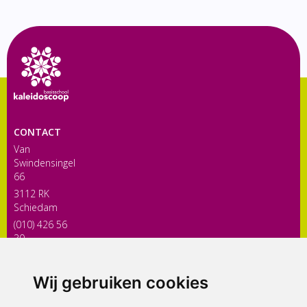
CONTACT
Van
Swindensingel
66
3112 RK
Schiedam
(010) 426 56
30
directiekaleidoscoop@siko.nl
Wij gebruiken cookies
ONDERDEEL VAN