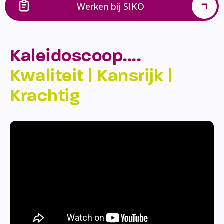
Werken bij SIKO
Kaleidoscoop….
Kwaliteit | Kansrijk |
Krachtig