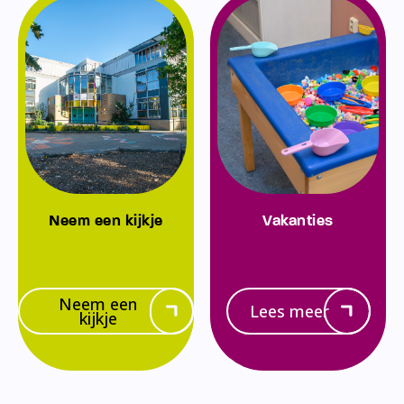
Neem een kijkje
Vakanties
Neem een
Lees meer
kijkje