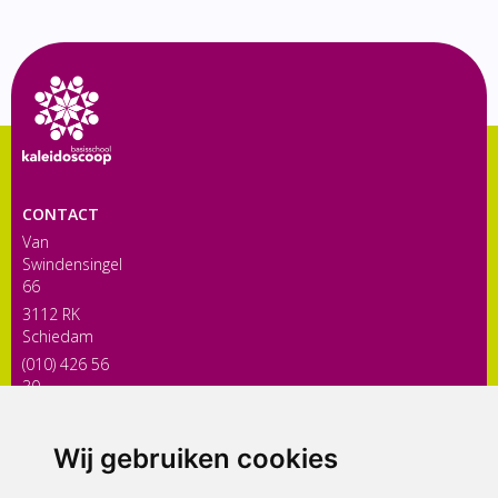
CONTACT
Van
Swindensingel
66
3112 RK
Schiedam
(010) 426 56
30
directiekaleidoscoop@siko.nl
Wij gebruiken cookies
ONDERDEEL VAN