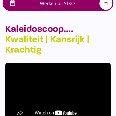
Werken bij SIKO
Kaleidoscoop….
Kwaliteit | Kansrijk |
Krachtig