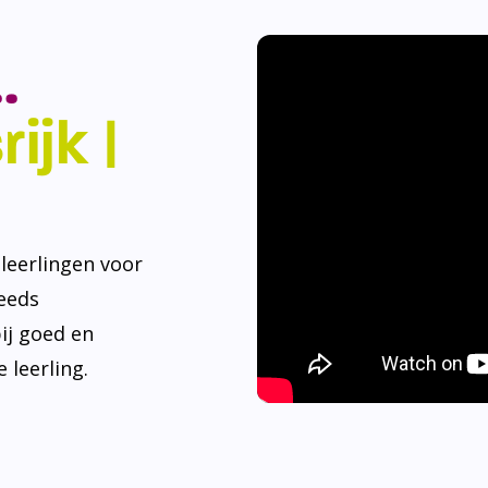
.
ijk |
eerlingen voor
teeds
ij goed en
 leerling.