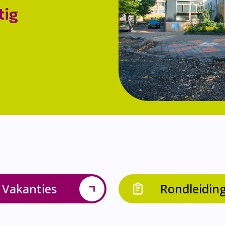
tig
Vakanties
Rondleidin