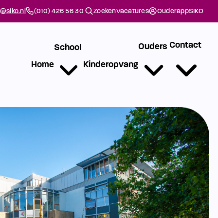
@siko.nl
(010) 426 56 30
Zoeken
Vacatures
Ouderapp
SIKO
Contact
Ouders
School
Home
Kinderopvang