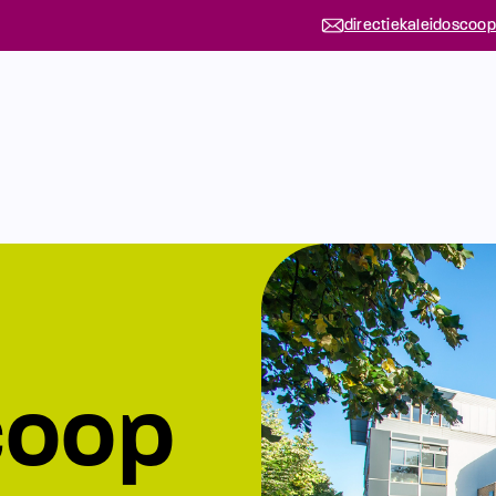
directiekaleidoscoop
coop